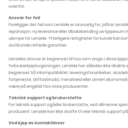
ovenfor.
Ansvar for feil
Foreligger det feil som LensMe er ansvarlig for, påtar Lens
reparasjon, ny leveranse eller tilbakebetaling av kjøpesum h
ulempe for LensMe. Ytterligere rettigheter for kunde kan 
sluttkunde rettede garantier.
LensMes ansvar er begrenset til hva som angis i disse kjø
forbrukerkjøplovgivningen. LensMe har således ikke direkte e
begrenset til) inkompatibilitet, leveringsforsinkelser, skad
fortjeneste, driftavbrudd, merarbeid eller annen økonomisk 
være på engelsk hos visse produsenter.
Teknisk support og brukerstøtte
For teknisk support og/eller brukerstøtte, ved allmenne spørs
produsent. LensMe kan ikke skaffe til veie teknisk support p
Ved kjøp av kontaktlinser