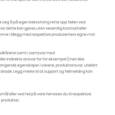
Me seg å på egen bekostning rette opp feilen ved
vis dette kan gjøres uten vesentlig kostnad eller
komme i tillegg med respektive produsenters egne mot
psvilkårene samt i samsvar med
ller indirekte ansvar for for eksempel (men ikke
ebringende egenskaper i varene, produktansvar, uteblitt
skade. Legg merke til at support og feilmelding kan
mål eller ved feil på vare henvises du til respektive
å produkter.