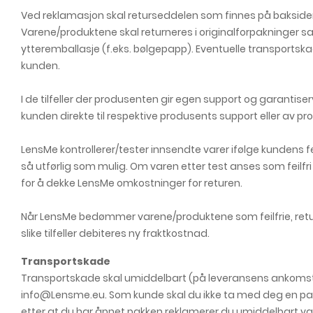
Ved reklamasjon skal returseddelen som finnes på baksiden
Varene/produktene skal returneres i originalforpakninger s
ytteremballasje (f.eks. bølgepapp). Eventuelle transportsk
kunden.
I de tilfeller der produsenten gir egen support og garantise
kunden direkte til respektive produsents support eller av p
LensMe kontrollerer/tester innsendte varer ifølge kundens feil
så utførlig som mulig. Om varen etter test anses som feilfr
for å dekke LensMe omkostninger for returen.
Når LensMe bedømmer varene/produktene som feilfrie, retur
slike tilfeller debiteres ny fraktkostnad.
Transportskade
Transportskade skal umiddelbart (på leveransens ankomstda
info@Lensme.eu. Som kunde skal du ikke ta med deg en pak
etter at du har åpnet pakken reklamerer du umiddelbart var