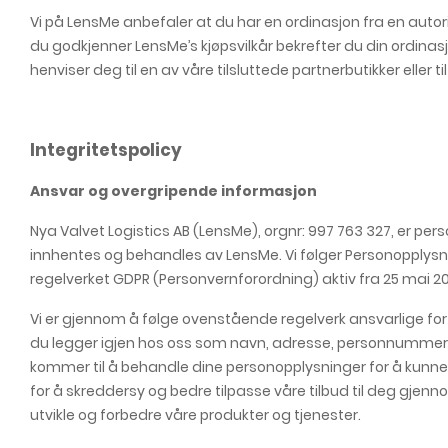
Vi på LensMe anbefaler at du har en ordinasjon fra en autoriser
du godkjenner LensMe’s kjøpsvilkår bekrefter du din ordinasj
henviser deg til en av våre tilsluttede partnerbutikker eller t
Integritetspolicy
Ansvar og overgripende informasjon
Nya Valvet Logistics AB (LensMe), orgnr: 997 763 327, er p
innhentes og behandles av LensMe. Vi følger Personopplysni
regelverket GDPR (Personvernforordning) aktiv fra 25 mai 2
Vi er gjennom å følge ovenstående regelverk ansvarlige fo
du legger igjen hos oss som navn, adresse, personnummer
kommer til å behandle dine personopplysninger for å kunne a
for å skreddersy og bedre tilpasse våre tilbud til deg gj
utvikle og forbedre våre produkter og tjenester.