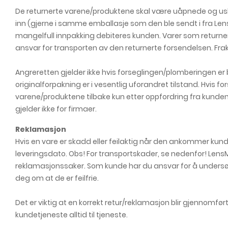
De returnerte varene/produktene skal være uåpnede og us
inn (gjerne i samme emballasje som den ble sendt i fra L
mangelfull innpakking debiteres kunden. Varer som returne
ansvar for transporten av den returnerte forsendelsen. Fra
Angreretten gjelder ikke hvis forseglingen/plomberingen er
originalforpakning er i vesentlig uforandret tilstand. Hvis 
varene/produktene tilbake kun etter oppfordring fra kunden. I
gjelder ikke for firmaer.
Reklamasjon
Hvis en vare er skadd eller feilaktig når den ankommer kund
leveringsdato. Obs! For transportskader, se nedenfor! LensMe
reklamasjonssaker. Som kunde har du ansvar for å undersø
deg om at de er feilfrie.
Det er viktig at en korrekt retur/reklamasjon blir gjennomf
kundetjeneste alltid til tjeneste.