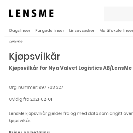
Dagslinser
Fargede linser
Linsevæsker
Multifokale linse
Lensme
Kjøpsvilkår
Kjøpsvilkår for Nya Valvet Logistics AB/LensMe
Org. nummer: 997 763 327
Gyldig fra 2021-02-01
LensMe kjøpsvilkår gjelder fra og med dato som angitt ovenfo
kjøpsvilkår.
Priser og betaling