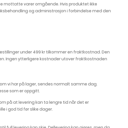
ilbake mottatte varer omgående. Hvis produktet ikke
saksbehandling og administrasjon i forbindelse med den
e bestillinger under 499 kr tilkommer en fraktkostnad. Den
en. Ingen ytterligere kostnader utover fraktkostnaden
 som vi har på lager, sendes normalt samme dag.
esse som er oppgitt.
 på at levering kan ta lengre tid når det er
e i god tid før slike dager.
il full levering kan skje. Dellevering kan gjøres, men da