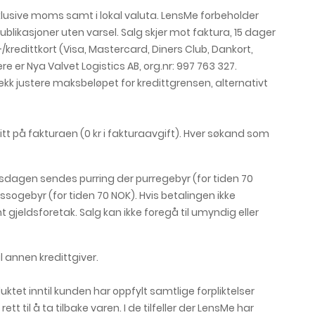
klusive moms samt i lokal valuta. LensMe forbeholder
ublikasjoner uten varsel. Salg skjer mot faktura, 15 dager
kredittkort (Visa, Mastercard, Diners Club, Dankort,
 er Nya Valvet Logistics AB, org.nr: 997 763 327.
jekk justere maksbeløpet for kredittgrensen, alternativt
t på fakturaen (0 kr i fakturaavgift). Hver søkand som
gsdagen sendes purring der purregebyr (for tiden 70
ssogebyr (for tiden 70 NOK). Hvis betalingen ikke
rnt gjeldsforetak. Salg kan ikke foregå til umyndig eller
l annen kredittgiver.
tet inntil kunden har oppfylt samtlige forpliktelser
t til å ta tilbake varen. I de tilfeller der LensMe har