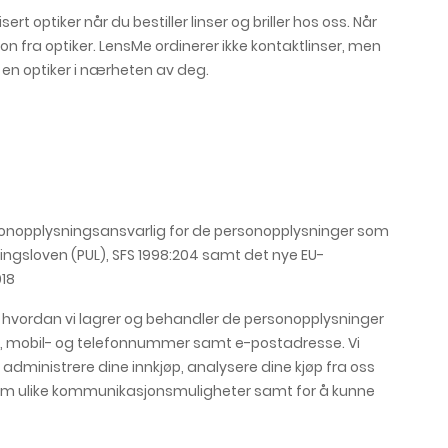
t optiker når du bestiller linser og briller hos oss. Når
on fra optiker. LensMe ordinerer ikke kontaktlinser, men
il en optiker i nærheten av deg.
ersonopplysningsansvarlig for de personopplysninger som
ngsloven (PUL), SFS 1998:204 samt det nye EU-
018
r hvordan vi lagrer og behandler de personopplysninger
, mobil- og telefonnummer samt e-postadresse. Vi
dministrere dine innkjøp, analysere dine kjøp fra oss
ennom ulike kommunikasjonsmuligheter samt for å kunne