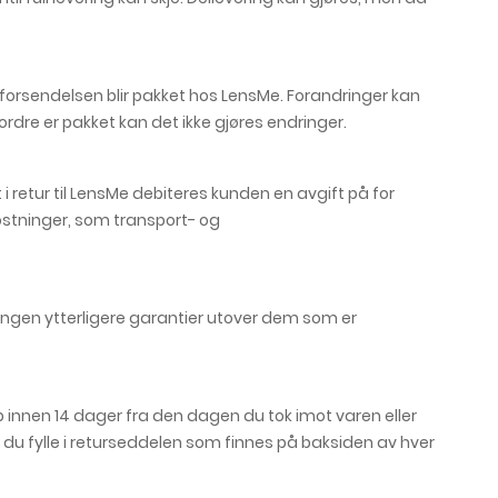
il forsendelsen blir pakket hos LensMe. Forandringer kan
rdre er pakket kan det ikke gjøres endringer.
i retur til LensMe debiteres kunden en avgift på for
stninger, som transport- og
 ingen ytterligere garantier utover dem som er
p innen 14 dager fra den dagen du tok imot varen eller
 du fylle i returseddelen som finnes på baksiden av hver