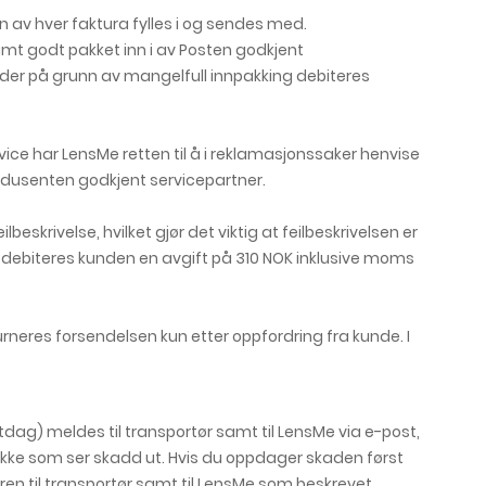
 av hver faktura fylles i og sendes med.
amt godt pakket inn i av Posten godkjent
ader på grunn av mangelfull innpakking debiteres
rvice har LensMe retten til å i reklamasjonssaker henvise
rodusenten godkjent servicepartner.
beskrivelse, hvilket gjør det viktig at feilbeskrivelsen er
i debiteres kunden en avgift på 310 NOK inklusive moms
neres forsendelsen kun etter oppfordring fra kunde. I
g) meldes til transportør samt til LensMe via e-post,
ke som ser skadd ut. Hvis du oppdager skaden først
en til transportør samt til LensMe som beskrevet