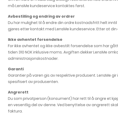
må LensMe kundeservice kontaktes først.
Avbestilling og endring av ordrer
Du har mulighet til å endre din ordre kostnadsfritt helt innt
gjøres etter kontakt med LensMe kundeservice. Etter at din o
Ikke avhentet forsendelse
For ikke avhentet og ikke avbestilt forsendelse som har gått 
tiden 310 NOK inklusive moms. Avgiften dekker LensMe omko
administrasjonskostnader.
Garanti
Garantier på varen gis av respektive produsent. LensMe gir
spesifisert av produsenten.
Angrerett
Du som privatperson (konsument) har rett til å angre et kjø
en vesentlig del av denne. Ved benyttelse av angrerett skal
faktura.