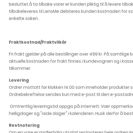
besluttet å ta tilbake varer er kunden pliktig til å levere t
tilbakeleveres til LensMe debiteres kunden kostnaden for 
enkelte saken.
Fraktkostnad/Fraktvilkår
Fri frakt gjelder på alle bestillinger over 499 kr. På samtlig
aktuelle kostnaden for frakt finnes i kundevognen og i kass
tilkommer.
Levering
Ordrer mottatt før klokken 14.00 som inneholder produkter
Ordrebekreftelse sendes kun med e-post til den e-postadr
Omtrentlig leveringstid oppgis på internett. Vær oppmerksom
helligdager og "røde dager" i kalenderen. Husk derfor å bestill
Restnotering
Om en vare er midlertidig utsolgt restnoteres hele ordren innt