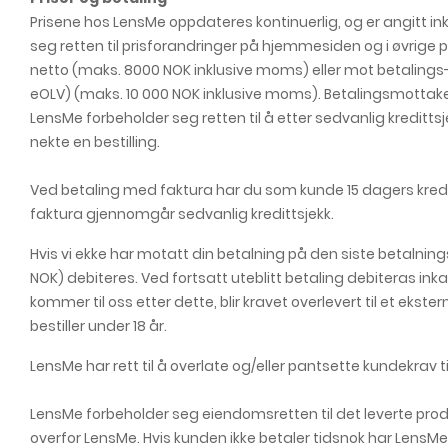
Prisene hos LensMe oppdateres kontinuerlig, og er angitt in
seg retten til prisforandringer på hjemmesiden og i øvrige p
netto (maks. 8000 NOK inklusive moms) eller mot betalings-/
eOLV) (maks. 10 000 NOK inklusive moms). Betalingsmottakere
LensMe forbeholder seg retten til å etter sedvanlig kreditts
nekte en bestilling.
Ved betaling med faktura har du som kunde 15 dagers kredit
faktura gjennomgår sedvanlig kredittsjekk.
Hvis vi ekke har motatt din betalning på den siste betalnin
NOK) debiteres. Ved fortsatt uteblitt betaling debiteras inka
kommer til oss etter dette, blir kravet overlevert til et ekste
bestiller under 18 år.
LensMe har rett til å overlate og/eller pantsette kundekrav ti
LensMe forbeholder seg eiendomsretten til det leverte produk
overfor LensMe. Hvis kunden ikke betaler tidsnok har LensMe ret