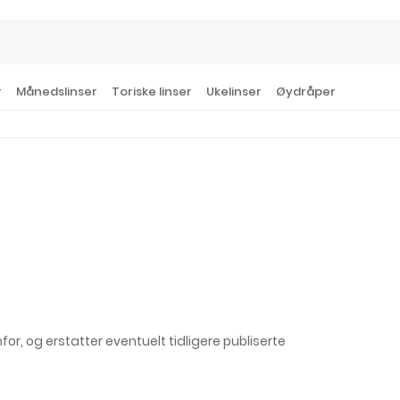
r
Månedslinser
Toriske linser
Ukelinser
Øydråper
r, og erstatter eventuelt tidligere publiserte