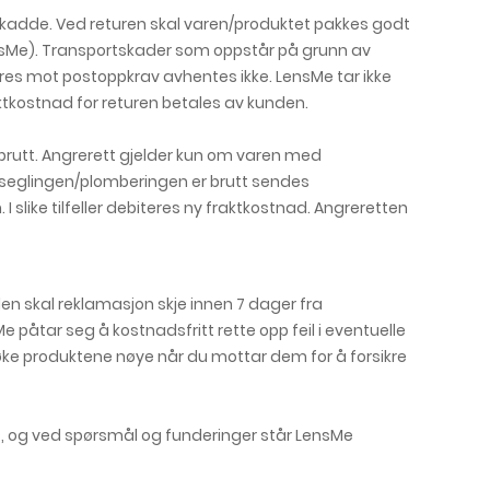
kadde. Ved returen skal varen/produktet pakkes godt
ensMe). Transportskader som oppstår på grunn av
res mot postoppkrav avhentes ikke. LensMe tar ikke
ktkostnad for returen betales av kunden.
 brutt. Angrerett gjelder kun om varen med
forseglingen/plomberingen er brutt sendes
 slike tilfeller debiteres ny fraktkostnad. Angreretten
en skal reklamasjon skje innen 7 dager fra
 påtar seg å kostnadsfritt rette opp feil i eventuelle
ke produktene nøye når du mottar dem for å forsikre
ørt, og ved spørsmål og funderinger står LensMe