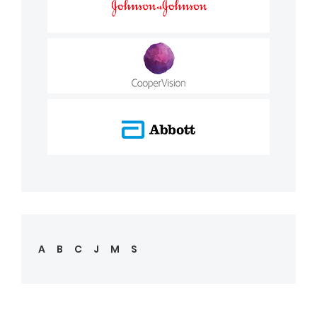
A
B
C
J
M
S