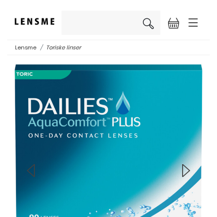
×
Lensme
Toriske linser